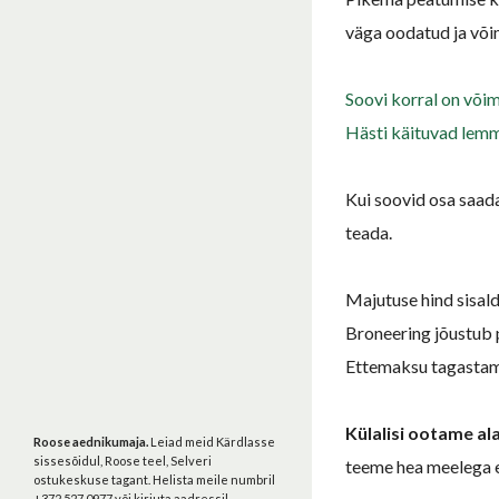
väga oodatud ja või
Soovi korral on või
Hästi käituvad lem
Kui soovid osa saad
teada.
Majutuse hind sisal
Broneering jõustub 
Ettemaksu tagastame
Külalisi ootame al
Roose aednikumaja.
Leiad meid Kärdlasse
sissesõidul, Roose teel, Selveri
teeme hea meelega 
ostukeskuse tagant. Helista meile numbril
+372 527 0977 või kirjuta aadressil