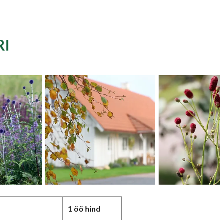
RI
1 öö hind