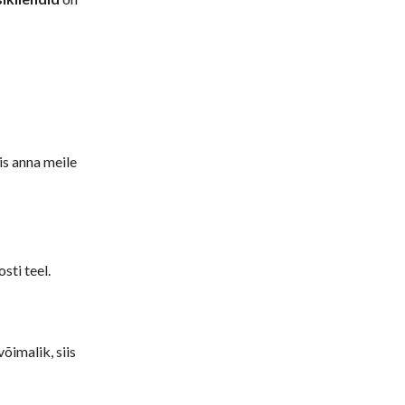
iis anna meile
sti teel.
 võimalik, siis