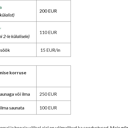
a
200 EUR
külalist)
r
110 EUR
i 2-le külalisele)
usöök
15 EUR/in
mise korruse
aunaga või ilma
250 EUR
ilma saunata
100 EUR
rral ja hooaja välisel ajal on võimalikud ka soodustused. Meie
püs