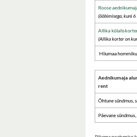
Roose aednikumaj
(ööbimisega, kuni 6 
Allika külaliskorte
(Allika korter on kun
Hiiumaa hommik
Aednikumaja alu
rent
Õhtune sündmus, s
Päevane sündmus, 
Pikema peatumise ko