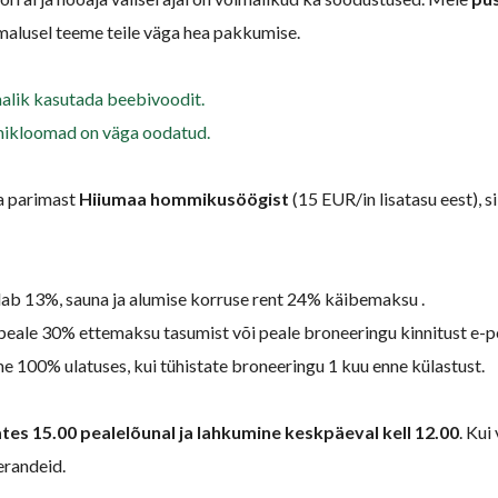
malusel teeme teile väga hea pakkumise.
malik kasutada beebivoodit.
mikloomad on väga oodatud.
a parimast
Hiiumaa hommikusöögist
(15 EUR/in lisatasu eest), s
dab 13%, sauna ja alumise korruse rent 24% käibemaksu .
peale 30% ettemaksu tasumist või peale broneeringu kinnitust e-po
 100% ulatuses, kui tühistate broneeringu 1 kuu enne külastust.
ates 15.00 pealelõunal ja lahkumine keskpäeval kell 12.00
. Kui
erandeid.